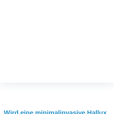
Wird eine minimalinvasive
Hallux valgus Operation mit
Narkose oder mit örtlicher
Betäubung gemacht?
Fußspezialist
/
Wird eine minimalinvasive Hallux valgus Operation
mit Narkose oder mit örtlicher Betäubung
gemacht?
Wird eine minimalinvasive Hallux