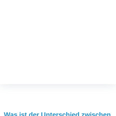
TERMIN VEREINBAREN
Was ist der Unterschied
zwischen Hammer- und
Krallenzehe?
Fußspezialist
/
Was ist der Unterschied zwischen Hammer- und
Krallenzehe?
Was ist der Unterschied zwischen