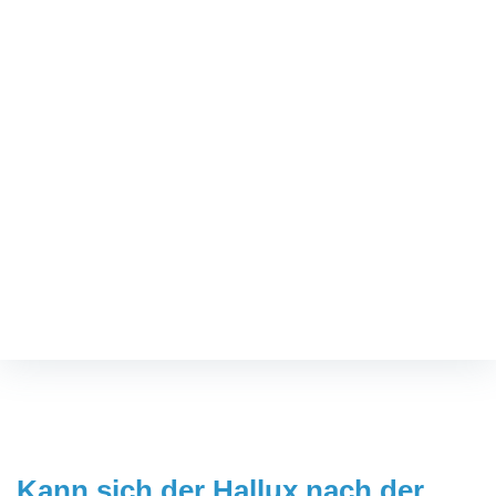
TERMIN VEREINBAREN
Kann sich der Hallux nach
der minimalinvasiven
Operation zurückbilden?
Fußspezialist
/
Kann sich der Hallux nach der minimalinvasiven
Operation zurückbilden?
Kann sich der Hallux nach der