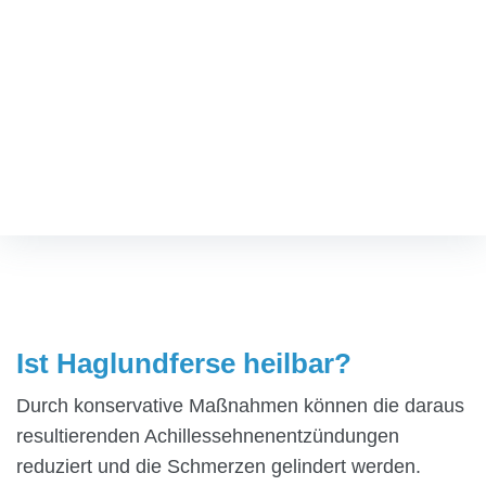
TERMIN VEREINBAREN
Ist Haglundferse heilbar?
Fußspezialist
/
Ist Haglundferse heilbar?
Ist Haglundferse heilbar?
Durch konservative Maßnahmen können die daraus
resultierenden Achillessehnenentzündungen
reduziert und die Schmerzen gelindert werden.