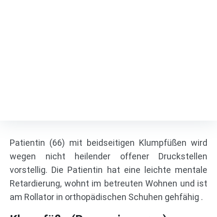
Klumpfuß-Korrektur durch
Talektomie und
Sprunggelenkarthrodese
Fußspezialist
/
Projects
/
Klumpfuß-Korrektur durch Talektomie und
Sprunggelenkarthrodese
Patientin (66) mit beidseitigen Klumpfüßen wird
wegen nicht heilender offener Druckstellen
vorstellig. Die Patientin hat eine leichte mentale
Retardierung, wohnt im betreuten Wohnen und ist
am Rollator in orthopädischen Schuhen gehfähig .