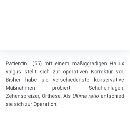
MICA für Hallux valgus
Korrektur
Fußspezialist
/
Projects
/
MICA für Hallux valgus Korrektur
Patientin (55) mit einem mäßiggradigen Hallux
valgus stellt sich zur operativen Korrektur vor.
Bisher habe sie verschiedenste konservative
Maßnahmen probiert: Schuheinlagen,
Zehenspreizer, Orthese. Als
Ultima ratio
entschied
sie sich zur Operation.